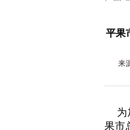
平果
来
为
果市