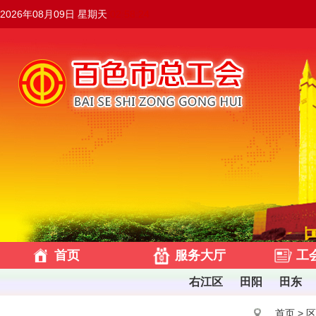
2026年08月09日 星期天
02:58:25
首页
服务大厅
工
右江区
田阳
田东
首页
>
区