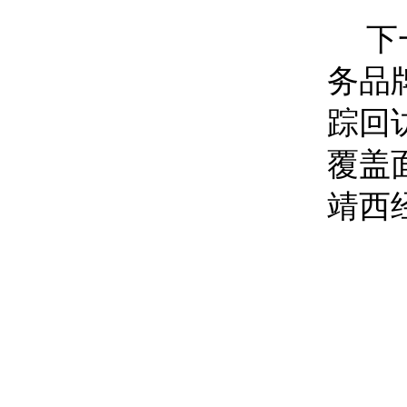
下
务品
踪回
覆盖
靖西