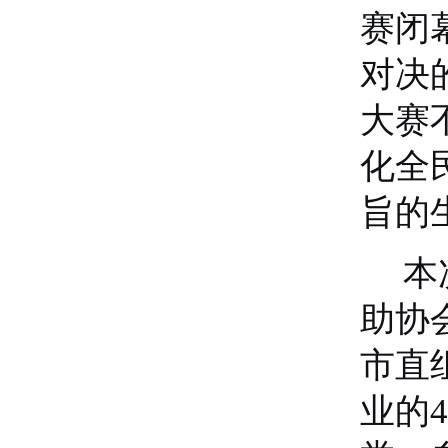
赛
闭
对决
大赛
化全
旨的
本
助协
市直
业的