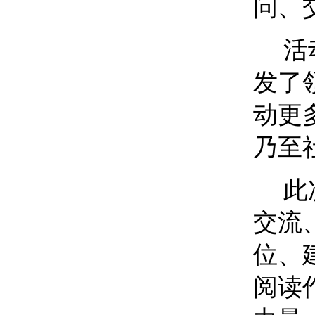
问、
活
发了
动更
乃至
此
交流
位、
阅读