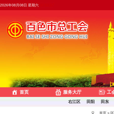
2026年08月08日 星期六
00:53:08
首页
服务大厅
工
右江区
田阳
田东
首页
>
区