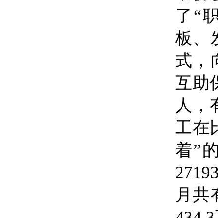
了“
板、
式，
互助
人，
工在
着”
271
月共
43