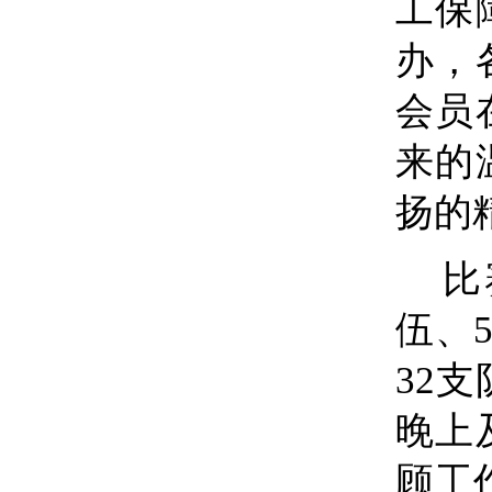
工保
办，
会员
来的
扬的
比
伍、
32
晚上
顾工